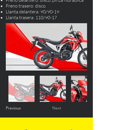
Freno delantero: disco, pinza hidráulica
Freno trasero: disco.
Llanta delantera: 90/90-19
Llanta trasera: 110/90-17
Previous
Next