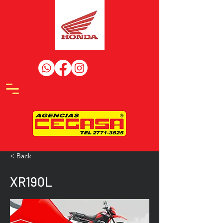
< Back
XR190L