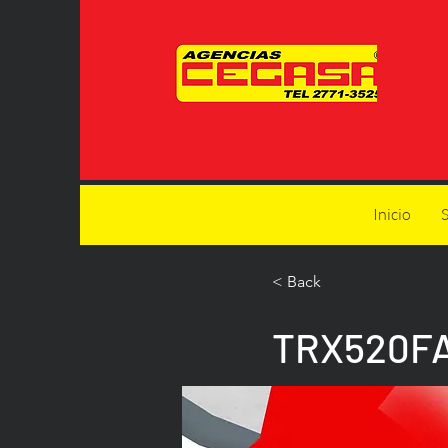
Inicio
S
< Back
TRX520F