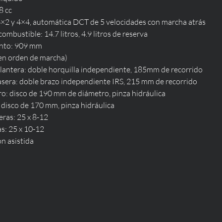
8 cc
4×2 y 4×4, automática DCT de 5 velocidades con marcha atrás
ombustible: 14.7 litros, 4.9 litros de reserva
iento: 909 mm
(en orden de marcha)
lantera: doble horquilla independiente, 185mm de recorrido
asera: doble brazo independiente IRS, 215 mm de recorrido
o: disco de 190 mm de diámetro, pinza hidráulica
 disco de 170 mm, pinza hidráulica
eras: 25 x 8-12
as: 25 x 10-12
ón asistida