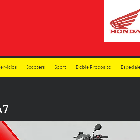
ervicios
Scooters
Sport
Doble Propósito
Especial
A7